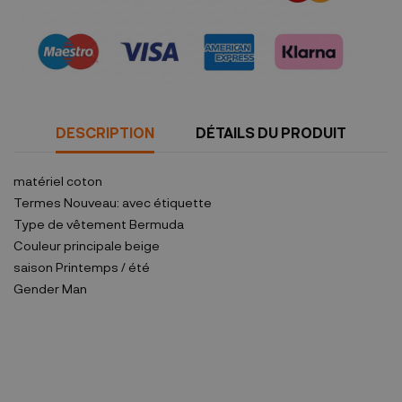
Garanties sécurité
(à modifier dans le module "Réassurance")
DESCRIPTION
DÉTAILS DU PRODUIT
matériel
coton
Termes
Nouveau: avec étiquette
Type de vêtement
Bermuda
Couleur principale
beige
saison
Printemps / été
Gender
Man