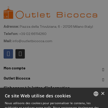
Adresse:
Piazza della Trivulziana, 6 - 20126 Milano (Italy)
Telefon:
+39 02.66114260
Mail:
info@outletbicocca.com
Mon compte
Outlet Bicocca
S'abonner à la lettre d'information
×
Ce site Web utilise des cookies
Inscrivez-vous pour recevoir un accès rapide aux ventes, aux
Nous utilisons des cookies pour personnaliser le contenu, les
derniers arrivages, aux promotions et plus encore.
ITALIAN
publicités et analyser notre trafic. Nous partageons également des