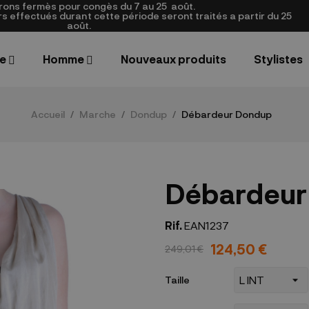
rons fermès pour congès du 7 au 25
août.
 effectués durant cette période seront traités a partir du 25
août.
e
Homme
Nouveaux produits
Stylistes
Accueil
Marche
Dondup
Débardeur Dondup
Débardeur
Rif.
EAN1237
124,50 €
249,01 €
Taille