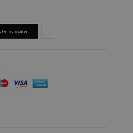
uter au panier
dule "Réassurance")