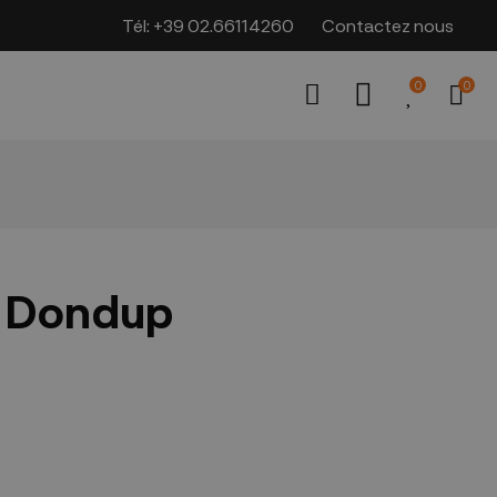
Tél:
+39 02.66114260
Contactez nous
0
0
 Dondup