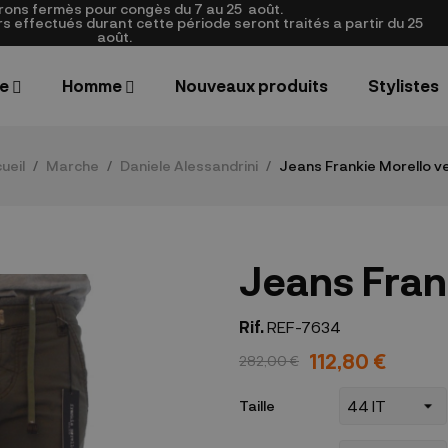
rons fermès pour congès du 7 au 25
août.
 effectués durant cette période seront traités a partir du 25
août.
e
Homme
Nouveaux produits
Stylistes
ueil
Marche
Daniele Alessandrini
Jeans Frankie Morello v
Jeans Fran
Rif.
REF-7634
112,80 €
282,00 €
Taille