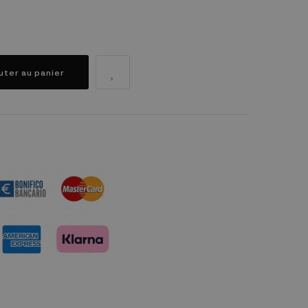
uter au panier
dule "Réassurance")