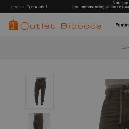
Nous se
Langue :
Français
Les commandes et les retours
Femm
Acc