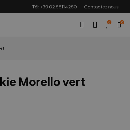
Tél:
+39 02.66114260
Contactez nous
0
0
ert
kie Morello vert