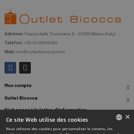
Adresse:
Piazza della Trivulziana, 6 - 20126 Milano (Italy)
Telefon:
+39 02.66114260
Mail:
info@outletbicocca.com
Mon compte
Outlet Bicocca
S'abonner à la lettre d'information
×
Ce site Web utilise des cookies
Inscrivez-vous pour recevoir un accès rapide aux ventes, aux
Nous utilisons des cookies pour personnaliser le contenu, les
derniers arrivages, aux promotions et plus encore.
ITALIAN