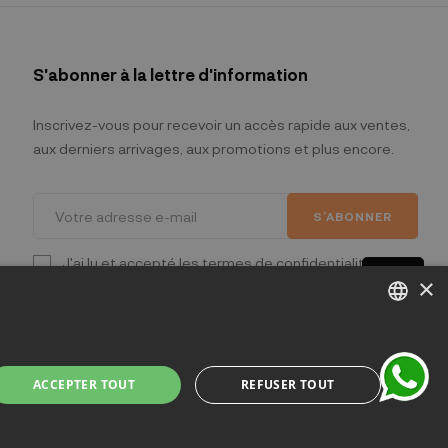
S'abonner à la lettre d'information
Inscrivez-vous pour recevoir un accès rapide aux ventes,
aux derniers arrivages, aux promotions et plus encore.
S’ABONNER
J'ai lu et accepté les termes de confidentialité.
(Lire)
chat
×
ITALIAN
ENGLISH
ACCEPTER TOUT
REFUSER TOUT
FRENCH
lano - Italia
GERMAN