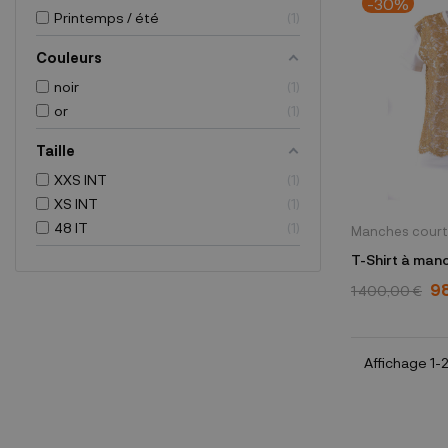
-30%
Printemps / été
1
Couleurs
noir
1
or
1
Taille
XXS INT
1
XS INT
1
48 IT
1
Manches cour
T-Shirt à man
Valentino or
9
1 400,00 €
Affichage 1-2