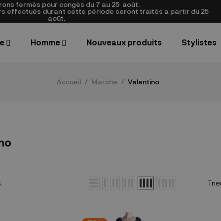
rons fermès pour congès du 7 au 25
août.
 effectués durant cette période seront traités a partir du 25
août.
e
Homme
Nouveaux produits
Stylistes
Accueil
Marche
Valentino
ino
.
Trier