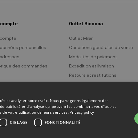
 compte
Outlet Bicocca
 compte
Outlet Milan
données personnelles
Conditions générales de vente
adresses
Modalités de paiement
orique des commandes
Expédition et livraison
Retours et restitutions
Politique de confidentialité
Politique en matière de cookies
cités et analyser notre trafic. Nous partageons également des
s de publicité et d"analyse qui peuvent les combiner avec d"autres
 de votre utilisation de leurs services.
Privacy policy
CIBLAGE
FONCTIONNALITÉ
 Bicocca - P.IVA 06736400968 - Piazza della Trivulziana, 6 - 20126 Mi
Powered by
KForge