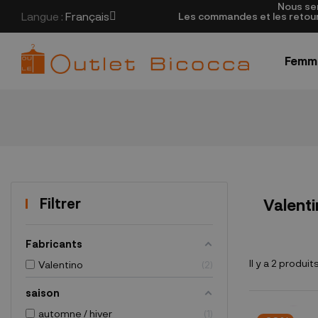
Nous se
Langue :
Français
Les commandes et les retours
Femm
Filtrer
Valent
Fabricants
Il y a 2 produits
Valentino
2
saison
automne / hiver
1