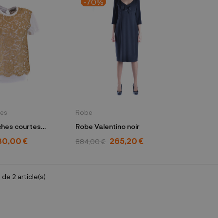
-70%
tes
Robe
ches courtes
Robe Valentino noir
 RB3MG00GXEV
80,00 €
265,20 €
884,00 €
 de 2 article(s)