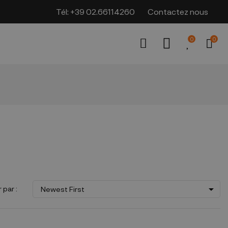
Tél:
+39 02.66114260
Contactez nous
0
0

 par :
Newest First