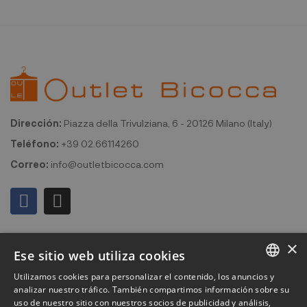
Dirección:
Piazza della Trivulziana, 6 - 20126 Milano (Italy)
Teléfono:
+39 02.66114260
Correo:
info@outletbicocca.com
Mi cuenta
×
Ese sitio web utiliza cookies
Outlet Bicocca
Utilizamos cookies para personalizar el contenido, los anuncios y
ITALIAN
analizar nuestro tráfico. También compartimos información sobre su
Suscribirse al boletín de noticias
uso de nuestro sitio con nuestros socios de publicidad y análisis,