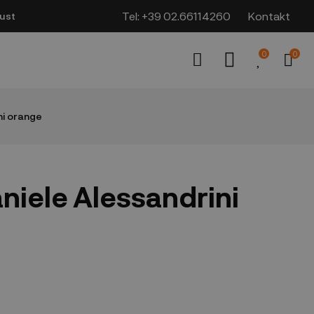
Tel:
+39 02.66114260
Kontakt
ust
0
0
ni orange
niele Alessandrini