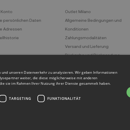
 Konto
Outlet Milano
e persönlichen Daten
Allgemeine Bedingungen und
e Adressen
Konditionen
llhistorie
Zahlungsmodalitäten
Versand und Lieferung
Rückgabe und Rücksendung
Datenschutz
n und unseren Datenverkehr zu analysieren. Wir geben Informationen
Cookie-Politik
ysepartner weiter, die diese möglicherweise mit anderen
r die sie im Rahmen Ihrer Nutzung ihrer Dienste gesammelt haben.
TARGETING
FUNKTIONALITÄT
 Bicocca - P.IVA 06736400968 - Piazza della Trivulziana, 6 - 20126 Mi
Powered by
KForge