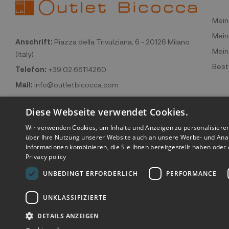
Mein
Mein
Anschrift:
Piazza della Trivulziana, 6 - 20126 Milano
Mein
(Italy)
Beste
Telefon:
+39 02.66114260
Mail:
info@outletbicocca.com
Diese Webseite verwendet Cookies.
Wir verwenden Cookies, um Inhalte und Anzeigen zu personalisiere
über Ihre Nutzung unserer Website auch an unsere Werbe- und Anal
Informationen kombinieren, die Sie ihnen bereitgestellt haben ode
Privacy policy
UNBEDINGT ERFORDERLICH
PERFORMANCE
©2026 Outlet
UNKLASSIFIZIERTE
DETAILS ANZEIGEN