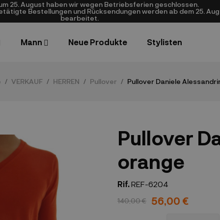
zum 25. August haben wir wegen Betriebsferien geschlossen.
getätigte Bestellungen und Rücksendungen werden ab dem 25. Aug
bearbeitet.
Mann
Neue Produkte
Stylisten
e
VERKAUF
HERREN
Pullover
Pullover Daniele Alessandri
Pullover Da
orange
Rif.
REF-6204
56,00 €
140,00 €