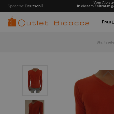
Vom 7. bis 
Sprache:
Deutsch
In diesem Zeitraum 
Frau
Startseit