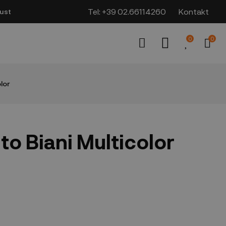
Tel:
+39 02.66114260
Kontakt
ust
0
0
lor
to Biani Multicolor