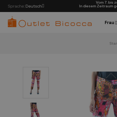
Vom 7. bis 
Sprache:
Deutsch
In diesem Zeitraum 
Frau
Star