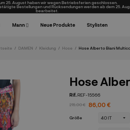
zum 25. August haben wir wegen Betriebsferien geschlossen.
getätigte Bestellungen und Rücksendungen werden ab dem 25. Aug
bearbeitet.
Mann
Neue Produkte
Stylisten
tseite
DAMEN
Kleidung
Hose
Hose Alberto Biani Multico
Hose Alber
Rif.
REF-15566
86,00 €
215,00 €
Größe