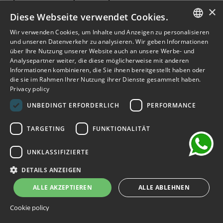
Abonnieren Sie den Newsletter
×
Diese Webseite verwendet Cookies.
Melden Sie sich an, um frühzeitigen Zugang zu Verkäufen,
Wir verwenden Cookies, um Inhalte und Anzeigen zu personalisieren
ITALIAN
neuen Produkten, Sonderangeboten und mehr zu erhalten.
und unseren Datenverkehr zu analysieren. Wir geben Informationen
über Ihre Nutzung unserer Website auch an unsere Werbe- und
ENGLISH
Analysepartner weiter, die diese möglicherweise mit anderen
ABONNIEREN
Informationen kombinieren, die Sie ihnen bereitgestellt haben oder
FRENCH
die sie im Rahmen Ihrer Nutzung ihrer Dienste gesammelt haben.
Privacy policy
GERMAN
Ich habe die Datenschutzbestimmungen gelesen und
chat
akzeptiert.
(Lesen)
UNBEDINGT ERFORDERLICH
PERFORMANCE
SPANISH
TARGETING
FUNKTIONALITÄT
UNKLASSIFIZIERTE
©2026 Outlet Bicocca - P.IVA 06736400968 - Piazza della
Trivulziana, 6 - 20126 Milano - Italia
DETAILS ANZEIGEN
Powered by
KForge
ALLE AKZEPTIEREN
ALLE ABLEHNEN
Cookie policy
Website geschützt durch reCAPTCHA.
Datenschutz
-
Begriffe