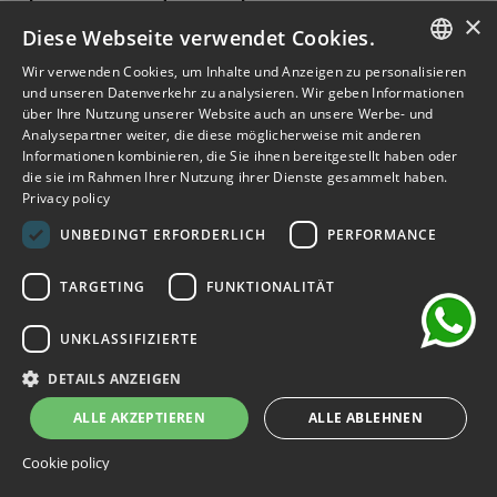
Abonnieren Sie den Newsletter
×
Diese Webseite verwendet Cookies.
Melden Sie sich an, um frühzeitigen Zugang zu Verkäufen,
Wir verwenden Cookies, um Inhalte und Anzeigen zu personalisieren
ITALIAN
neuen Produkten, Sonderangeboten und mehr zu erhalten.
und unseren Datenverkehr zu analysieren. Wir geben Informationen
über Ihre Nutzung unserer Website auch an unsere Werbe- und
ENGLISH
Analysepartner weiter, die diese möglicherweise mit anderen
ABONNIEREN
Informationen kombinieren, die Sie ihnen bereitgestellt haben oder
FRENCH
die sie im Rahmen Ihrer Nutzung ihrer Dienste gesammelt haben.
Privacy policy
GERMAN
Ich habe die Datenschutzbestimmungen gelesen und
chat
akzeptiert.
(Lesen)
UNBEDINGT ERFORDERLICH
PERFORMANCE
SPANISH
TARGETING
FUNKTIONALITÄT
UNKLASSIFIZIERTE
©2026 Outlet Bicocca - P.IVA 06736400968 - Piazza della
Trivulziana, 6 - 20126 Milano - Italia
DETAILS ANZEIGEN
Powered by
KForge
ALLE AKZEPTIEREN
ALLE ABLEHNEN
Cookie policy
Website geschützt durch reCAPTCHA.
Datenschutz
-
Begriffe