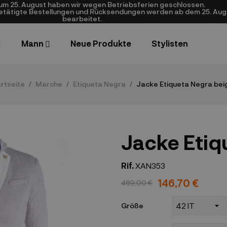
zum 25. August haben wir wegen Betriebsferien geschlossen.
getätigte Bestellungen und Rücksendungen werden ab dem 25. Aug
bearbeitet.
Mann
Neue Produkte
Stylisten
rtseite
Marche
Etiqueta Negra
Jacke Etiqueta Negra bei
Jacke Etiq
Rif.
XAN353
146,70 €
489,00 €
Größe