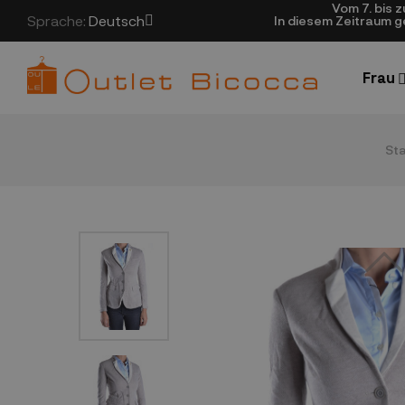
Vom 7. bis 
Sprache:
Deutsch
In diesem Zeitraum 
Frau
Sta