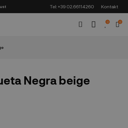
Tel:
+39 02.66114260
Kontakt
ust
0
0
ge
ueta Negra beige