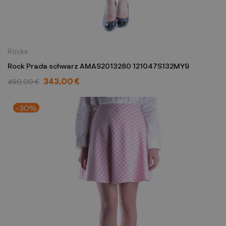
Röcke
Rock Prada schwarz AMAS2013280 121047S132MY9
343,00 €
490,00 €
-30%