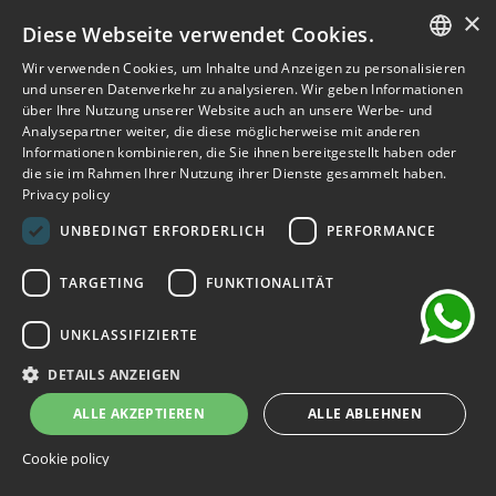
106,20 €
531,00 €
×
Diese Webseite verwendet Cookies.
-80%
Wir verwenden Cookies, um Inhalte und Anzeigen zu personalisieren
ITALIAN
und unseren Datenverkehr zu analysieren. Wir geben Informationen
über Ihre Nutzung unserer Website auch an unsere Werbe- und
ENGLISH
Analysepartner weiter, die diese möglicherweise mit anderen
Informationen kombinieren, die Sie ihnen bereitgestellt haben oder
FRENCH
die sie im Rahmen Ihrer Nutzung ihrer Dienste gesammelt haben.
Privacy policy
GERMAN
chat
UNBEDINGT ERFORDERLICH
PERFORMANCE
SPANISH
TARGETING
FUNKTIONALITÄT
UNKLASSIFIZIERTE
DETAILS ANZEIGEN
ALLE AKZEPTIEREN
ALLE ABLEHNEN
Cookie policy