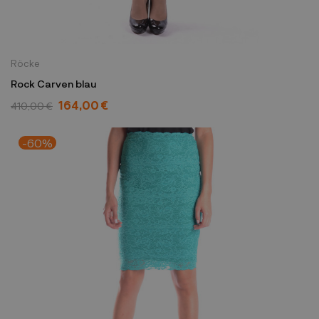
Röcke
Rock Carven blau
164,00 €
410,00 €
-60%