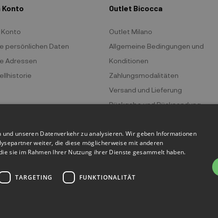
 Konto
Outlet Bicocca
 Konto
Outlet Milano
e persönlichen Daten
Allgemeine Bedingungen und
e Adressen
Konditionen
llhistorie
Zahlungsmodalitäten
Versand und Lieferung
Rückgabe und Rücksendung
Datenschutz
n und unseren Datenverkehr zu analysieren. Wir geben Informationen
Cookie-Politik
ysepartner weiter, die diese möglicherweise mit anderen
r die sie im Rahmen Ihrer Nutzung ihrer Dienste gesammelt haben.
TARGETING
FUNKTIONALITÄT
 Bicocca - P.IVA 06736400968 - Piazza della Trivulziana, 6 - 20126 Mi
Powered by
KForge