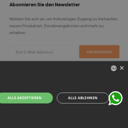
Abonnieren Sie den Newsletter
Melden Sie sich an, um frühzeitigen Zugang zu Verkäufen,
neuen Produkten, Sonderangeboten und mehr zu
erhalten.
ABONNIEREN
Ich habe die Datenschutzbestimmungen gelesen
×
chat
und akzeptiert.
(Lesen)
ITALIAN
ENGLISH
ALLE AKZEPTIEREN
ALLE ABLEHNEN
FRENCH
GERMAN
lano - Italia
SPANISH