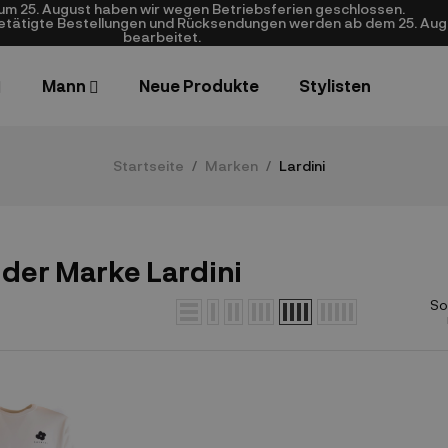
zum 25. August haben wir wegen Betriebsferien geschlossen.
getätigte Bestellungen und Rücksendungen werden ab dem 25. Aug
bearbeitet.
Mann
Neue Produkte
Stylisten
Startseite
Marken
Lardini
 der Marke Lardini
So