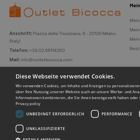
Mein
Mein
Mein
Anschrift:
Piazza della Trivulziana, 6 - 20126 Milano
Mein
(Italy)
Beste
Telefon:
+39 02.66114260
Mail:
info@outletbicocca.com
Diese Webseite verwendet Cookies.
Wir verwenden Cookies, um Inhalte und Anzeigen zu personalisiere
über Ihre Nutzung unserer Website auch an unsere Werbe- und Anal
Informationen kombinieren, die Sie ihnen bereitgestellt haben ode
Privacy policy
UNBEDINGT ERFORDERLICH
PERFORMANCE
©2026 Outlet
UNKLASSIFIZIERTE
DETAILS ANZEIGEN