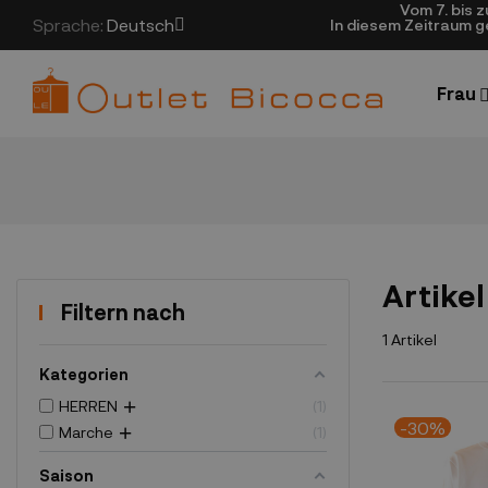
Vom 7. bis 
Sprache:
Deutsch
In diesem Zeitraum 
Frau
Artikel
Filtern nach
1 Artikel
Kategorien
HERREN
1
-30%
Marche
1
Saison