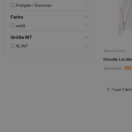
Frühjahr / Sommer
1
Farbe
weiß
1
Größe INT
XL INT
1
Sweatshirts
Hoodie Lardin
161
230,00 €
1 - 1 von 1 Art