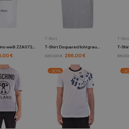
T-Shirt
T-Shir
ino weiß ZZA0721
T-Shirt Dsquared lichtgrau
T-Shi
S71GD1212
schw
,00 €
256,00 €
320,00 €
88,00
-30%
-3