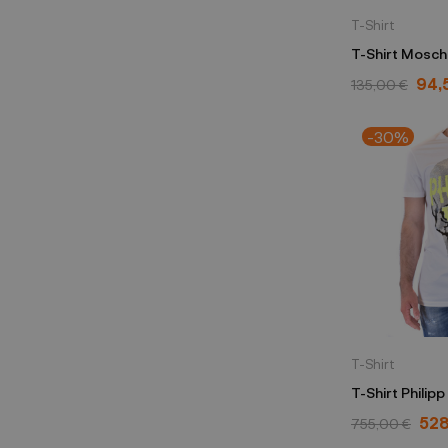
T-Shirt
T-Shirt Mosch
52401485
94,
135,00 €
-30%
T-Shirt
T-Shirt Philipp
1MTK4348PJ
528
755,00 €