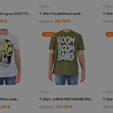
T-Shirt
T-Shir
ino grau ZA0713
T-Shirt Paul&Shark weiß
T-Shir
E20P1094 010
JT55
50 €
98,70 €
141,00 €
275,0
-50%
-8
T-Shirt
T-Shir
 Plein weiß
T-Shirt JUNYA WATANABE MAN
T-Shi
Y002N-0109
grün WC-T017-051-1-3
blau 
,50 €
121,00 €
242,00 €
250,0