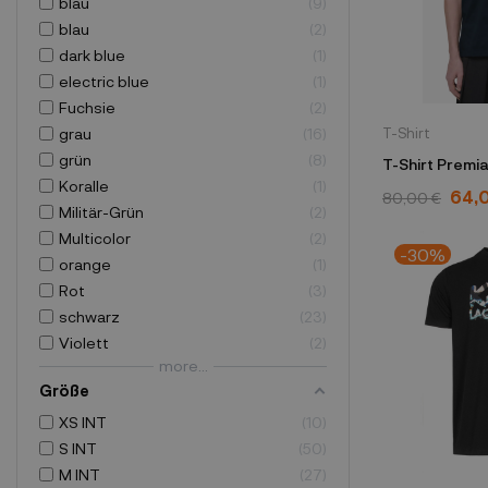
blau
9
blau
2
dark blue
1
electric blue
1
Fuchsie
2
T-Shirt
grau
16
grün
8
Koralle
1
64,
80,00 €
Militär-Grün
2
Multicolor
2
-30%
orange
1
Rot
3
schwarz
23
Violett
2
more...
Größe
XS INT
10
S INT
50
M INT
27