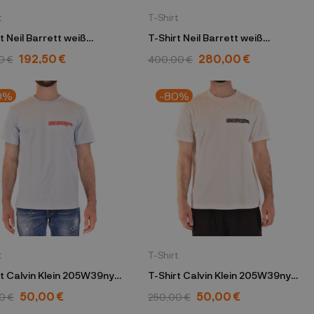
t
T-Shirt
t Neil Barrett weiß
T-Shirt Neil Barrett weiß
3SM508S- 526
PBJT798S P514S
192,50 €
280,00 €
0 €
400,00 €
0%
-80%
t
T-Shirt
rt Calvin Klein 205W39nyc
T-Shirt Calvin Klein 205W39nyc
81MWTA85 C128 457
weiß 81MWTA85 C182 101
50,00 €
50,00 €
0 €
250,00 €