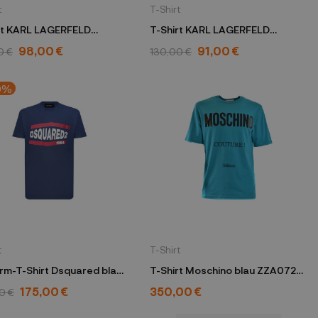
t
T-Shirt
rt KARL LAGERFELD
T-Shirt KARL LAGERFELD
arz
Multicolor
98,00 €
91,00 €
0 €
130,00 €
0%
t
T-Shirt
rm-T-Shirt Dsquared blau
T-Shirt Moschino blau ZZA0721
S74GD0639 S21600
1366
175,00 €
350,00 €
0 €