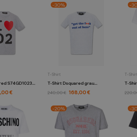
-30%
-3
T-Shirt
T-Shir
GD1023
T-Shirt Dsquared grau
T-Shi
S71GD1211 S22146 857M
S78G
,00 €
168,00 €
240,00 €
220,0
-20%
-3