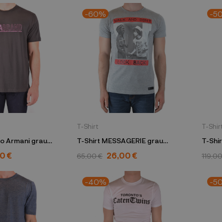
-60%
-5
T-Shirt
T-Shir
io Armani grau
T-Shirt MESSAGERIE grau
T-Shi
0652
010081 T0973 0093
C1MO 
0 €
26,00 €
65,00 €
119,00
-40%
-5