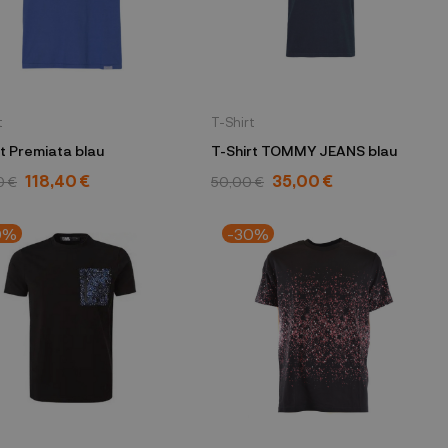
t
T-Shirt
T-Shirt Premiata blau
T-Shirt TOMMY JEANS blau
118,40 €
35,00 €
0 €
50,00 €
0%
-30%