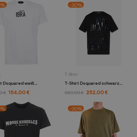
0%
-30%
t
T-Shirt
rt Dsquared weiß
T-Shirt Dsquared schwarz
D0059
S78GD0061 S23009 900
154,00 €
252,00 €
0 €
360,00 €
0%
-30%