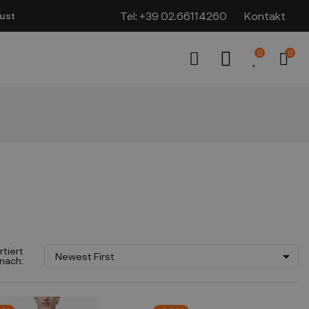
Tel:
+39 02.66114260
Kontakt
ust
0
0
rtiert

Newest First
nach: