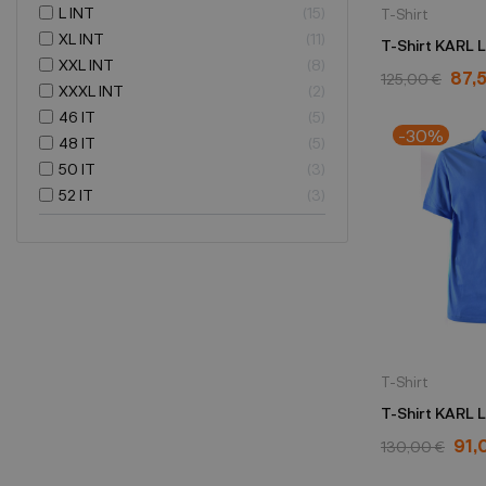
L INT
15
T-Shirt
XL INT
11
T-Shirt KARL
XXL INT
8
schwarz
87,
125,00 €
XXXL INT
2
46 IT
5
-30%
48 IT
5
50 IT
3
52 IT
3
T-Shirt
T-Shirt KARL
electric blue
91,
130,00 €