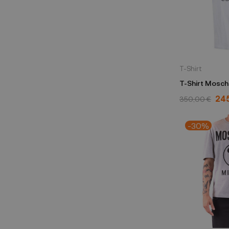
T-Shirt
T-Shirt Mosch
5241 1001
245
350,00 €
-30%