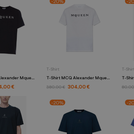
-20%
-2
T-Shirt
T-Shir
Alexander Mqueen
T-Shirt MCQ Alexander Mqueen
weiß
4,00 €
304,00 €
380,00 €
80,00
-20%
-2