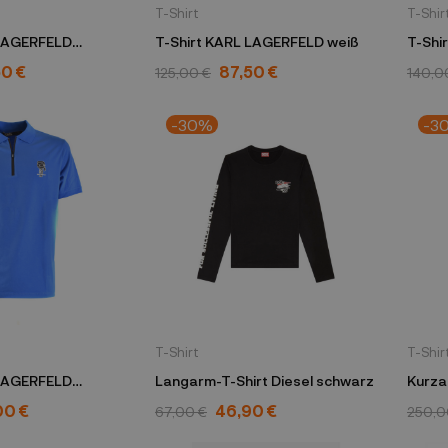
T-Shirt
T-Shir
 LAGERFELD
T-Shirt KARL LAGERFELD weiß
T-Shi
schw
50 €
87,50 €
125,00 €
140,0
-30%
-3
T-Shirt
T-Shir
 LAGERFELD
Langarm-T-Shirt Diesel schwarz
Kurza
00 €
46,90 €
67,00 €
250,0