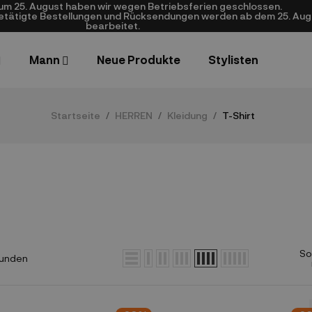
zum 25. August haben wir wegen Betriebsferien geschlossen.
getätigte Bestellungen und Rücksendungen werden ab dem 25. Aug
bearbeitet.
Mann
Neue Produkte
Stylisten
Startseite
HERREN
Kleidung
T-Shirt
So
funden