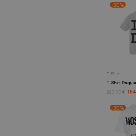
-30%
T-Shirt
T-Shirt Dsquared S74
857M
154
220,00 €
-30%