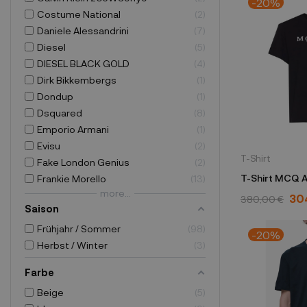
-20%
Costume National
2
Daniele Alessandrini
7
Diesel
5
DIESEL BLACK GOLD
4
Dirk Bikkembergs
1
Dondup
1
Dsquared
8
Emporio Armani
1
Evisu
2
T-Shirt
Fake London Genius
2
T-Shirt MCQ 
Frankie Morello
13
more...
schwarz
30
380,00 €
Saison
Frühjahr / Sommer
98
-20%
Herbst / Winter
3
Farbe
Beige
5