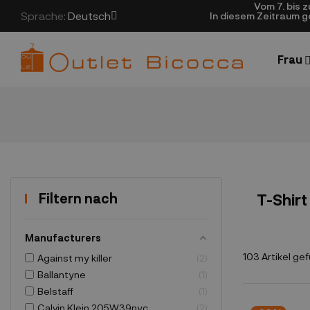
Vom 7. bis 
Sprache:
Deutsch
In diesem Zeitraum 
Frau
Filtern nach
T-Shirt
Manufacturers
103 Artikel ge
Against my killer
2
Ballantyne
1
Belstaff
1
Calvin Klein 205W39nyc
2