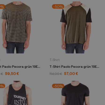
0%
-50%
t
T-Shirt
rt Paolo Pecora grün 19E
T-Shirt Paolo Pecora grün 19E
F161 4848 0001
C1M0 F161 4848 0001
59,50 €
57,00 €
 €
114,00 €
0%
-50%