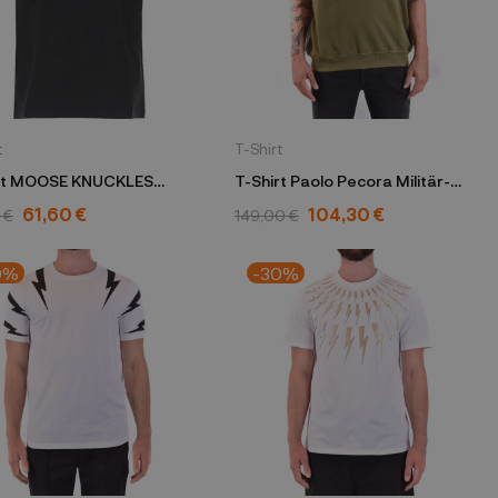
t
T-Shirt
rt MOOSE KNUCKLES
T-Shirt Paolo Pecora Militär-
arz M10MT703 292
Grün 22e c1m0 e071 4021 5593
61,60 €
104,30 €
 €
149,00 €
0%
-30%