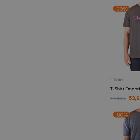
-30%
T-Shirt
T-Shirt Empor
3H1T91 1JQZ 
53,9
77,00 €
-60%