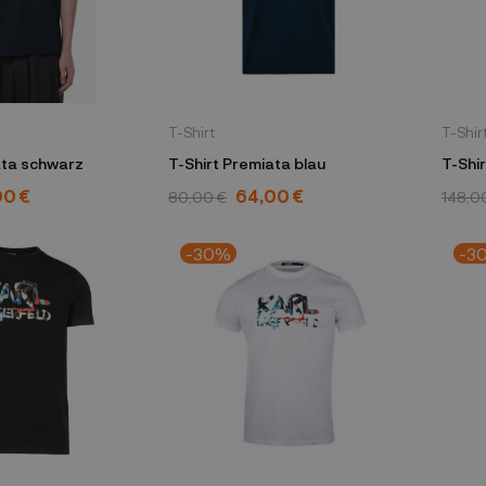
T-Shirt
T-Shir
T-Shirt Premiata schwarz
T-Shirt Premiata blau
00 €
64,00 €
80,00 €
148,0
-30%
-3