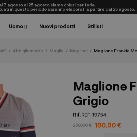
al 7 agosto al 25 agosto siamo chiusi per ferie.
ettuati in questo periodo saranno elaborati a partire dal 25 agosto.
Uomo
Nuovi prodotti
Stilisti
MO
Abbigliamento
Maglie
Maglioni
Maglione Frankie Mor
Maglione F
Grigio
Rif.
REF-19754
100,00 €
250,00 €