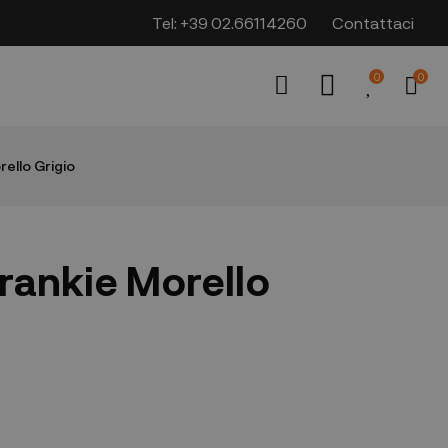
Tel:
+39 02.66114260
Contattaci
0
0
ello Grigio
rankie Morello