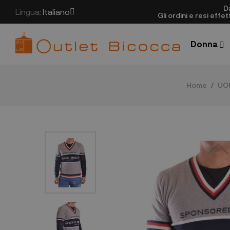
D
Lingua:
Italiano
Gli ordini e resi eff
Donna
Home
UO