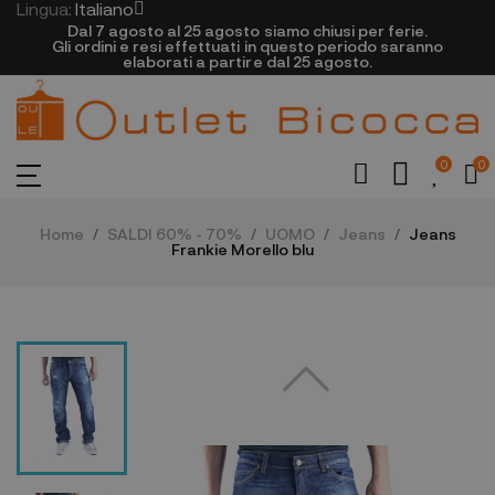
Lingua:
Italiano
Dal 7 agosto al 25 agosto siamo chiusi per ferie.
Gli ordini e resi effettuati in questo periodo saranno
elaborati a partire dal 25 agosto.
0
0
Home
SALDI 60% - 70%
UOMO
Jeans
Jeans
Frankie Morello blu