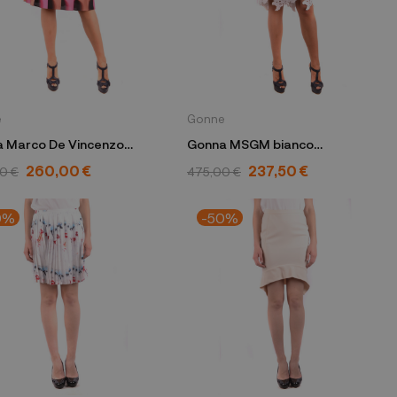
e
Gonne
 Marco De Vincenzo
Gonna MSGM bianco
color MQ5194 A35T F123D
2441MDD13 184121
260,00 €
237,50 €
0 €
475,00 €
0%
-50%