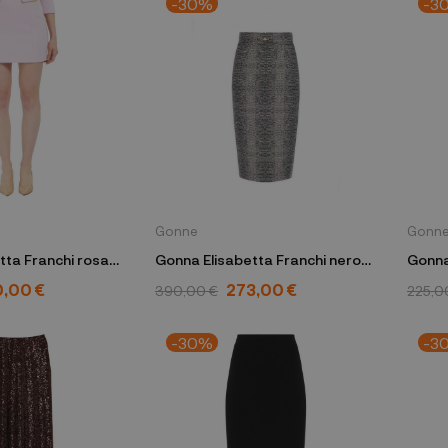
-30%
-3
Gonne
Gonn
tta Franchi rosa
Gonna Elisabetta Franchi nero
Gonna
-V300 DK3
GO 141 57E2 V390
A2VJ
0,00 €
273,00 €
390,00 €
225,0
-30%
-3