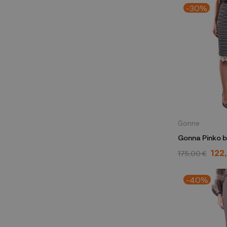
-30%
Gonne
Gonna Pinko b
PUNTO ROMA
122
175,00 €
-40%