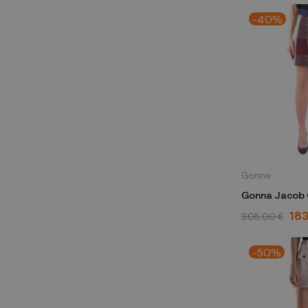
-40%
Gonne
Gonna Jacob 
183
305,00 €
-50%