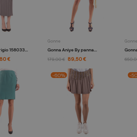
Gonne
Gonn
Gonna Aniye By panna
Gonna
P8/8/185155
Multi
,80 €
89,50 €
179,00 €
650,0
-60%
-5