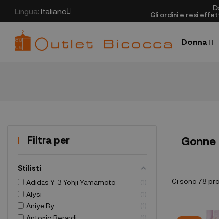
D
Lingua:
Italiano
Gli ordini e resi eff
Donna
Filtra per
Gonne
Stilisti
Ci sono 78 pro
Adidas Y-3 Yohji Yamamoto
1
Alysi
1
Aniye By
1
Antonio Berardi
1