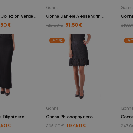
Gonne
Gonn
Collezioni verde
Gonna Daniele Alessandrini
Gonna
18
marrone
,50 €
51,60 €
129,00 €
310,0
-50%
-5
Gonne
Gonn
Filippi nero
Gonna Philosophy nero
Gonna
GO-0
,50 €
197,50 €
395,00 €
247,0