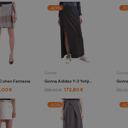
-40%
-7
Gonne
Gonn
Cohen Fantasia
Gonna Adidas Y-3 Yohji
Gonna
Yamamoto nero
,00 €
172,80 €
288,00 €
212,0
-50%
-5