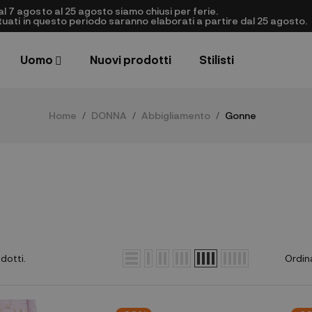
al 7 agosto al 25 agosto siamo chiusi per ferie.
ettuati in questo periodo saranno elaborati a partire dal 25 agosto.
Uomo
Nuovi prodotti
Stilisti
Home
DONNA
Abbigliamento
Gonne
dotti.
Ordin