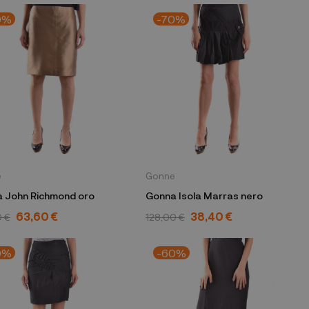
0%
-70%
e
Gonne
 John Richmond oro
Gonna Isola Marras nero
63,60 €
38,40 €
0 €
128,00 €
0%
-60%