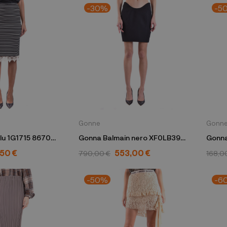
-30%
-5
Gonne
Gonn
lu 1G1715 8670
Gonna Balmain nero XF0LB394
Gonna
 RIGATO
WB05
,50 €
553,00 €
790,00 €
168,0
-50%
-6