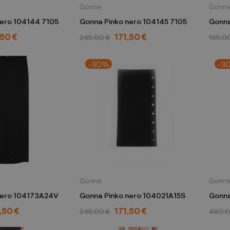
Gonne
Gonn
nero 104144 7105
Gonna Pinko nero 104145 7105
Gonna
,50 €
171,50 €
245,00 €
195,0
-30%
-3
Gonne
Gonn
nero 104173A24V
Gonna Pinko nero 104021A15S
Gonna
AMAS
,50 €
171,50 €
245,00 €
490,0