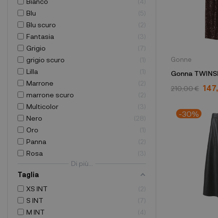
Bianco
4
Blu
5
Blu scuro
2
Fantasia
3
Grigio
7
Gonne
grigio scuro
1
Lilla
1
Gonna TWINSE
Marrone
2
242TF2030
147
210,00 €
marrone scuro
2
Multicolor
3
-30%
Nero
28
Oro
1
Panna
2
Rosa
3
Di più...
Taglia
XS INT
2
S INT
7
M INT
4