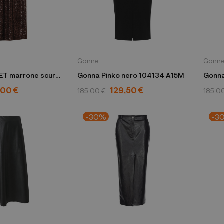
Gonne
Gonn
T marrone scuro
Gonna Pinko nero 104134 A15M
Gonna
10413
,00 €
129,50 €
185,00 €
185,0
-30%
-3