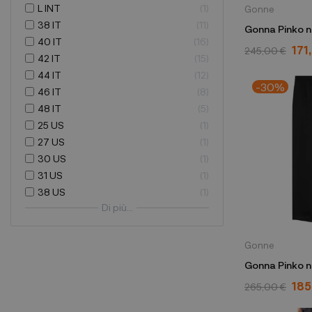
L INT
1
Gonne
38 IT
11
Gonna Pinko 
40 IT
16
171
245,00 €
42 IT
15
44 IT
12
-30%
46 IT
8
48 IT
5
25 US
1
27 US
1
30 US
1
31 US
1
38 US
1
Di più...
Gonne
Gonna Pinko 
185
265,00 €