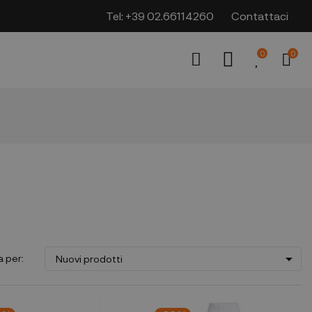
Tel:
+39 02.66114260
Contattaci
0
0

a per:
Nuovi prodotti