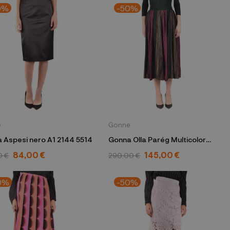
0%
-50%
e
Gonne
 Aspesi nero A1 2144 5514
Gonna Olla Parég Multicolor
2508
84,00 €
145,00 €
0 €
290,00 €
0%
-50%