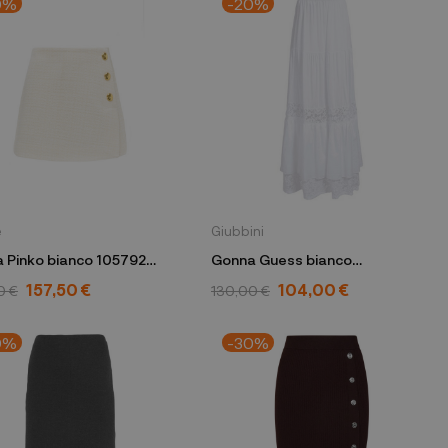
0%
-20%
e
Giubbini
 Pinko bianco 105792
Gonna Guess bianco
W1GD1BWDXL0
157,50 €
104,00 €
0 €
130,00 €
0%
-30%