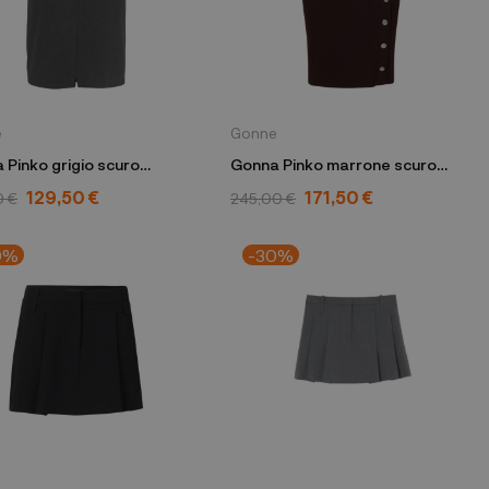
e
Gonne
 Pinko grigio scuro
Gonna Pinko marrone scuro
4 A15M I76
104021 A15S
129,50 €
171,50 €
0 €
245,00 €
0%
-30%