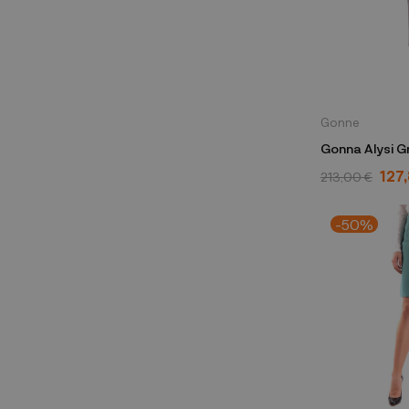
Gonne
Gonna Alysi Grigio 158033
A8225
127
213,00 €
-50%