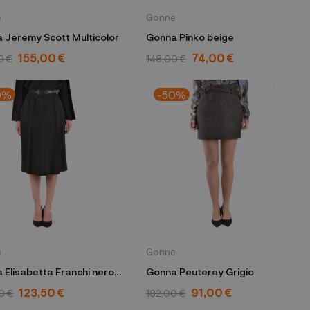
e
Gonne
 Jeremy Scott Multicolor
Gonna Pinko beige
155,00 €
74,00 €
0 €
148,00 €
0%
-50%
e
Gonne
 Elisabetta Franchi nero
Gonna Peuterey Grigio
12-76E2-V249
123,50 €
91,00 €
0 €
182,00 €