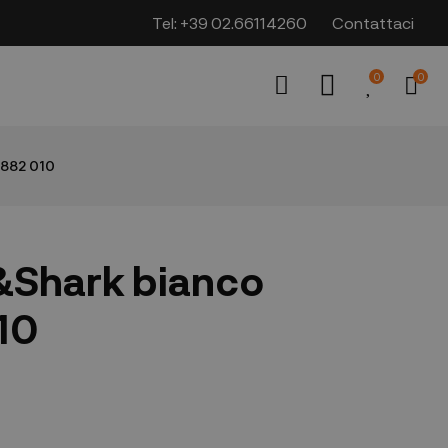
Tel:
+39 02.66114260
Contattaci
0
0
1882 010
&Shark bianco
10