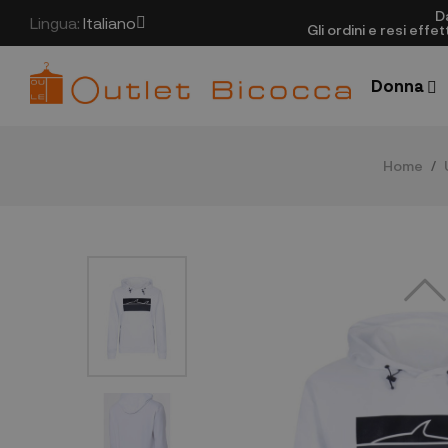
D
Lingua:
Italiano
Gli ordini e resi eff
Donna
Home