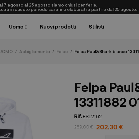
al 7 agosto al 25 agosto siamo chiusi per ferie.
ettuati in questo periodo saranno elaborati a partire dal 25 agosto.
Uomo
Nuovi prodotti
Stilisti
UOMO
Abbigliamento
Felpe
Felpa Paul&Shark bianco 1331
Felpa Paul
13311882 0
Rif.
ESL2162
202,30 €
289,00 €