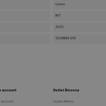
Uomo
INT
2023
13311882 010
io account
Outlet Bicocca
io account
Outlet Milano