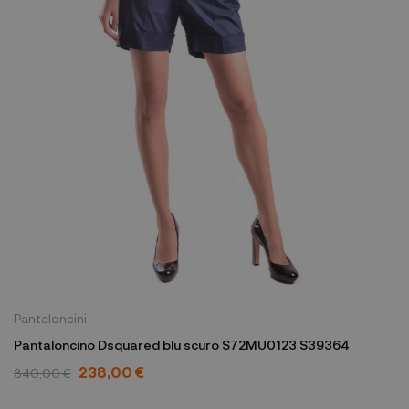
Pantaloncini
Pantaloncino Dsquared blu scuro S72MU0123 S39364
238,00 €
340,00 €