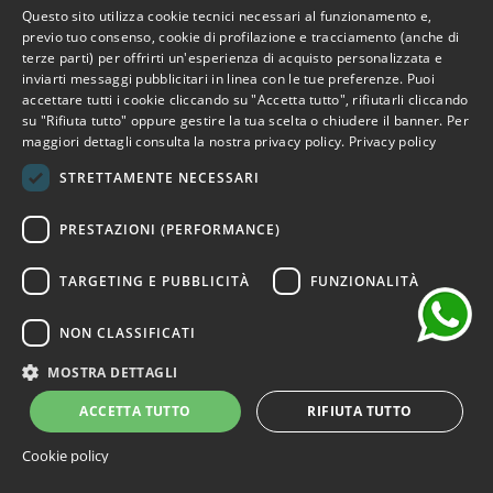
Questo sito utilizza cookie tecnici necessari al funzionamento e,
ITALIAN
previo tuo consenso, cookie di profilazione e tracciamento (anche di
-70%
terze parti) per offrirti un'esperienza di acquisto personalizzata e
ENGLISH
inviarti messaggi pubblicitari in linea con le tue preferenze. Puoi
accettare tutti i cookie cliccando su "Accetta tutto", rifiutarli cliccando
FRENCH
su "Rifiuta tutto" oppure gestire la tua scelta o chiudere il banner. Per
maggiori dettagli consulta la nostra privacy policy.
Privacy policy
GERMAN
STRETTAMENTE NECESSARI
SPANISH
chat
PRESTAZIONI (PERFORMANCE)
TARGETING E PUBBLICITÀ
FUNZIONALITÀ
NON CLASSIFICATI
MOSTRA DETTAGLI
ACCETTA TUTTO
RIFIUTA TUTTO
Cookie policy