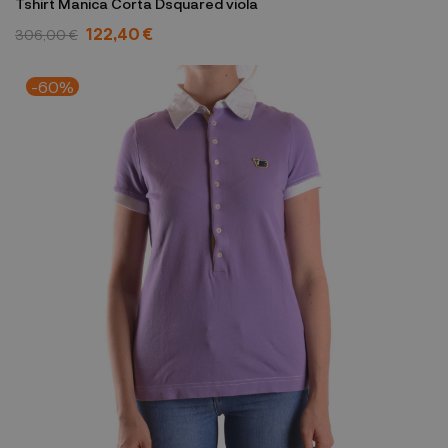
Tshirt Manica Corta Dsquared viola
122,40 €
306,00 €
-60%