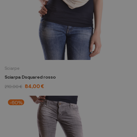
Sciarpe
Sciarpa Dsquared rosso
84,00 €
210,00 €
-60%