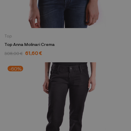
Top
Top Anna Molinari Crema
61,60 €
308,00 €
-60%