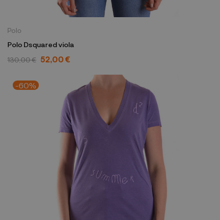
Polo
Polo Dsquared viola
52,00 €
130,00 €
-60%