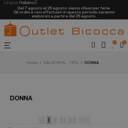
Lingua:
Italiano
Dal 7 agosto al 25 agosto siamo chiusi per ferie.
Gli ordini e resi effettuati in questo periodo saranno
elaborati a partire dal 25 agosto.
0
0
Home
SALDI 60% - 70%
DONNA
DONNA