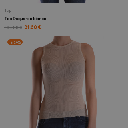
Top
Top Dsquared bianco
81,60 €
204,00 €
-80%