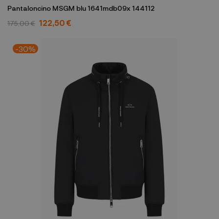
Pantaloncino MSGM blu 1641mdb09x 144112
122,50 €
175,00 €
-30%