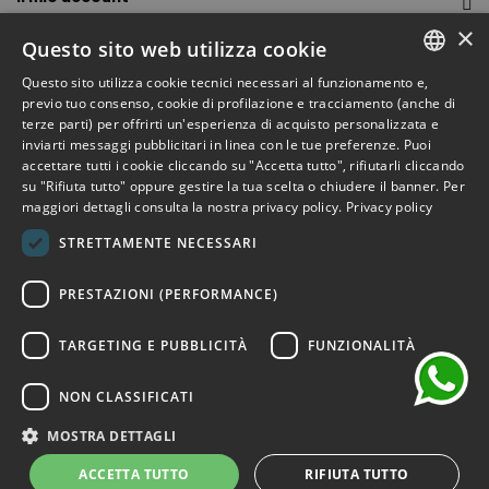
×
Outlet Bicocca
Questo sito web utilizza cookie
Questo sito utilizza cookie tecnici necessari al funzionamento e,
Iscriviti alla Newsletter
ITALIAN
previo tuo consenso, cookie di profilazione e tracciamento (anche di
terze parti) per offrirti un'esperienza di acquisto personalizzata e
ENGLISH
Iscriviti per ricevere accesso anticipato a saldi, ultimi arrivi,
inviarti messaggi pubblicitari in linea con le tue preferenze. Puoi
accettare tutti i cookie cliccando su "Accetta tutto", rifiutarli cliccando
promozioni e molto altro.
FRENCH
su "Rifiuta tutto" oppure gestire la tua scelta o chiudere il banner. Per
maggiori dettagli consulta la nostra privacy policy.
Privacy policy
GERMAN
ISCRIVITI
STRETTAMENTE NECESSARI
SPANISH
chat
Ho letto e accetto i termini della privacy.
(Leggi)
PRESTAZIONI (PERFORMANCE)
TARGETING E PUBBLICITÀ
FUNZIONALITÀ
NON CLASSIFICATI
©2026 Outlet Bicocca - P.IVA 06736400968 - Piazza della
Trivulziana, 6 - 20126 Milano - Italia
MOSTRA DETTAGLI
Powered by
KForge
ACCETTA TUTTO
RIFIUTA TUTTO