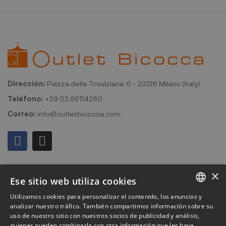
Dirección:
Piazza della Trivulziana, 6 - 20126 Milano (Italy)
Teléfono:
+39 02.66114260
Correo:
info@outletbicocca.com
Mi cuenta
×
Ese sitio web utiliza cookies
Outlet Bicocca
Utilizamos cookies para personalizar el contenido, los anuncios y
ITALIAN
analizar nuestro tráfico. También compartimos información sobre su
Suscribirse al boletín de noticias
uso de nuestro sitio con nuestros socios de publicidad y análisis,
ENGLISH
quienes pueden combinarla con otra información que les haya