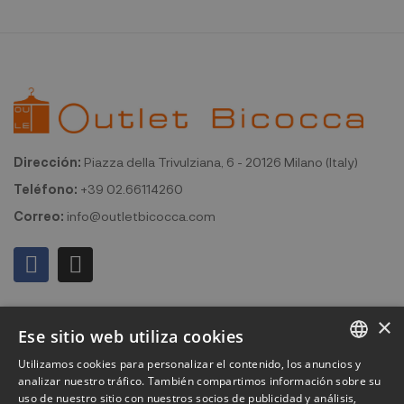
Dirección:
Piazza della Trivulziana, 6 - 20126 Milano (Italy)
Teléfono:
+39 02.66114260
Correo:
info@outletbicocca.com
Mi cuenta
×
Ese sitio web utiliza cookies
Outlet Bicocca
Utilizamos cookies para personalizar el contenido, los anuncios y
ITALIAN
analizar nuestro tráfico. También compartimos información sobre su
Suscribirse al boletín de noticias
uso de nuestro sitio con nuestros socios de publicidad y análisis,