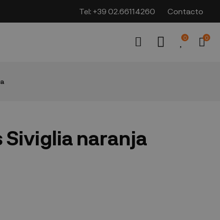
Tel:
+39 02.66114260
Contacto
0
0
ja
Siviglia naranja