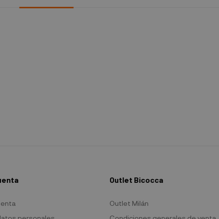
uenta
Outlet Bicocca
uenta
Outlet Milán
datos personales
Condiciones generales de venta