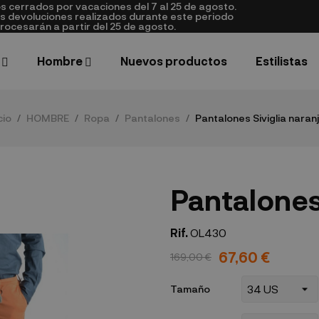
cerrados por vacaciones del 7 al 25 de agosto.
as devoluciones realizados durante este periodo
rocesarán a partir del 25 de agosto.
Hombre
Nuevos productos
Estilistas
cio
HOMBRE
Ropa
Pantalones
Pantalones Siviglia naran
Pantalones 
Rif.
OL430
67,60 €
169,00 €
Tamaño