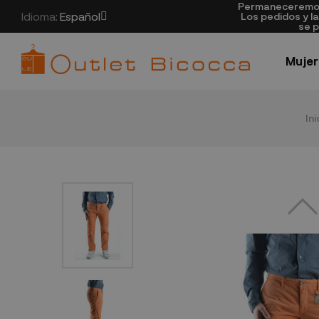
Permaneceremos 
Idioma:
Español
Los pedidos y l
se p
Mujer
Ini