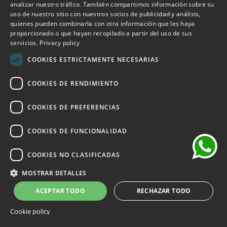
ITALIAN
analizar nuestro tráfico. También compartimos información sobre su
Suscribirse al boletín de noticias
uso de nuestro sitio con nuestros socios de publicidad y análisis,
ENGLISH
quienes pueden combinarla con otra información que les haya
proporcionado o que hayan recopilado a partir del uso de sus
Suscríbase para recibir acceso anticipado a rebajas, últimas
FRENCH
servicios.
Privacy policy
novedades, promociones y mucho más.
GERMAN
COOKIES ESTRICTAMENTE NECESARIAS
SPANISH
SUSCRIBIRSE
COOKIES DE RENDIMIENTO
chat
He leído y acepto los términos de privacidad.
(Leer)
COOKIES DE PREFERENCIAS
COOKIES DE FUNCIONALIDAD
COOKIES NO CLASIFICADAS
©2026 Outlet Bicocca - P.IVA 06736400968 - Piazza della
Trivulziana, 6 - 20126 Milano - Italia
MOSTRAR DETALLES
Powered by
KForge
ACEPTAR TODO
RECHAZAR TODO
Cookie policy
Sitio protegido por reCAPTCHA.
Privacidad
-
Términos