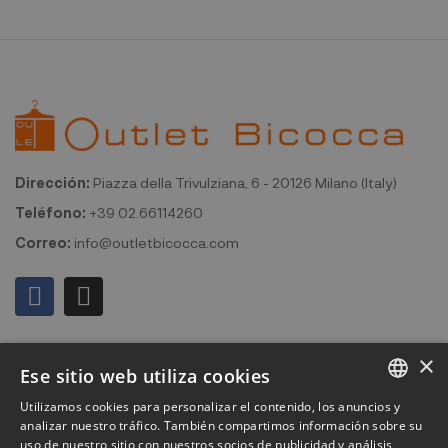
Dirección:
Piazza della Trivulziana, 6 - 20126 Milano (Italy)
Teléfono:
+39 02.66114260
Correo:
info@outletbicocca.com
Mi cuenta
×
Ese sitio web utiliza cookies
Outlet Bicocca
Utilizamos cookies para personalizar el contenido, los anuncios y
ITALIAN
analizar nuestro tráfico. También compartimos información sobre su
Suscribirse al boletín de noticias
uso de nuestro sitio con nuestros socios de publicidad y análisis,