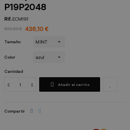
P19P2048
Rif.
ECM191
436,10 €
623,00 €
Tamaño
Color
Cantidad
Añadir al carrito
Compartir