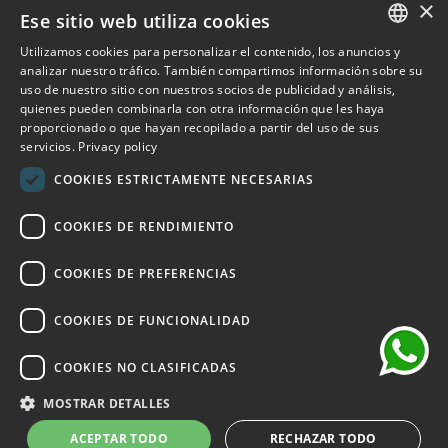
×
Ese sitio web utiliza cookies
Outlet Bicocca
Utilizamos cookies para personalizar el contenido, los anuncios y
ITALIAN
analizar nuestro tráfico. También compartimos información sobre su
Suscribirse al boletín de noticias
uso de nuestro sitio con nuestros socios de publicidad y análisis,
ENGLISH
quienes pueden combinarla con otra información que les haya
proporcionado o que hayan recopilado a partir del uso de sus
Suscríbase para recibir acceso anticipado a rebajas, últimas
FRENCH
servicios.
Privacy policy
novedades, promociones y mucho más.
GERMAN
COOKIES ESTRICTAMENTE NECESARIAS
SPANISH
SUSCRIBIRSE
COOKIES DE RENDIMIENTO
chat
He leído y acepto los términos de privacidad.
(Leer)
COOKIES DE PREFERENCIAS
COOKIES DE FUNCIONALIDAD
COOKIES NO CLASIFICADAS
©2026 Outlet Bicocca - P.IVA 06736400968 - Piazza della
Trivulziana, 6 - 20126 Milano - Italia
MOSTRAR DETALLES
Powered by
KForge
ACEPTAR TODO
RECHAZAR TODO