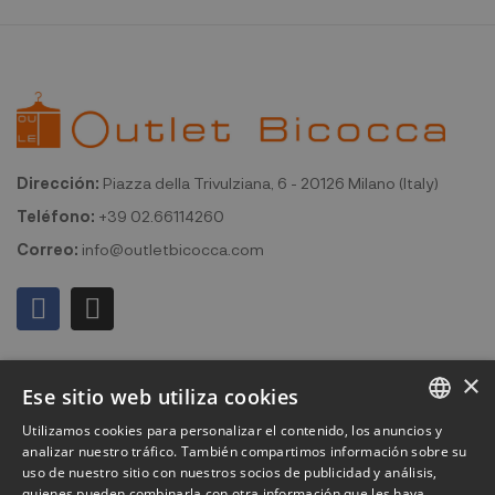
Dirección:
Piazza della Trivulziana, 6 - 20126 Milano (Italy)
Teléfono:
+39 02.66114260
Correo:
info@outletbicocca.com
Mi cuenta
×
Ese sitio web utiliza cookies
Outlet Bicocca
Utilizamos cookies para personalizar el contenido, los anuncios y
ITALIAN
analizar nuestro tráfico. También compartimos información sobre su
Suscribirse al boletín de noticias
uso de nuestro sitio con nuestros socios de publicidad y análisis,
ENGLISH
quienes pueden combinarla con otra información que les haya