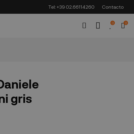
Tel:
+39 02.66114260
Contacto
0
0
Daniele
i gris