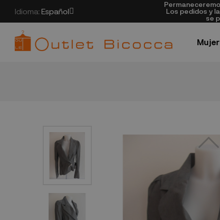
Permaneceremos 
Idioma:
Español
Los pedidos y l
se p
Mujer