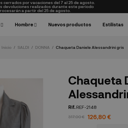
cerrados por vacaciones del 7 al 25 de agosto.
as devoluciones realizados durante este periodo
rocesarán a partir del 25 de agosto.
Hombre
Nuevos productos
Estilistas
Inicio
SALDI
DONNA
Chaqueta Daniele Alessandrini gris
Chaqueta 
Alessandrin
Rif.
REF-2148
126,80 €
317,00 €