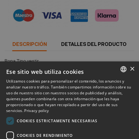
Política de seguridad
DESCRIPCIÓN
DETALLES DEL PRODUCTO
Ropa Tipo
vestir
×
temporada
otoño / invierno
Ese sitio web utiliza cookies
Made In
Italy
Utilizamos cookies para personalizar el contenido, los anuncios y
Gender
Man
ITALIAN
analizar nuestro tráfico. También compartimos información sobre su
condiciones
Nuevo: Con las etiquetas
uso de nuestro sitio con nuestros socios de publicidad y análisis,
ENGLISH
color principal
gris
quienes pueden combinarla con otra información que les haya
proporcionado o que hayan recopilado a partir del uso de sus
FRENCH
servicios.
Privacy policy
GERMAN
COOKIES ESTRICTAMENTE NECESARIAS
SPANISH
COOKIES DE RENDIMIENTO