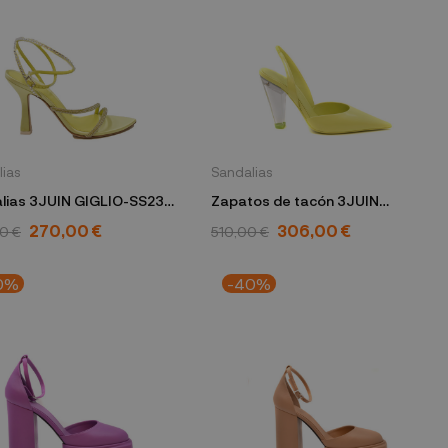
lias
Sandalias
 3JUIN GIGLIO-SS23
Zapatos de tacón 3JUIN
YRIA SATIN
KRISTEN 100 ROSS
270,00 €
306,00 €
0 €
510,00 €
0%
-40%