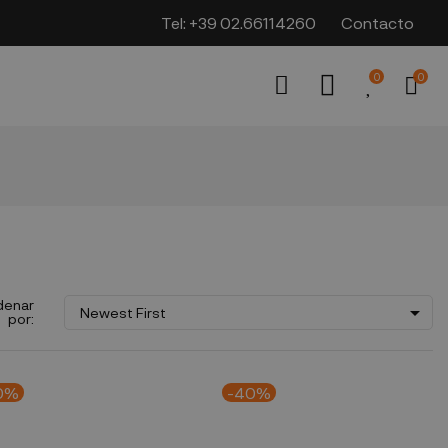
Tel:
+39 02.66114260
Contacto
0
0
denar

Newest First
por:
0%
-40%