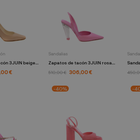
lón
Sandalias
Sanda
acón 3JUIN beige
Zapatos de tacón 3JUIN rosa
Sandalias
CRIS
KRISTEN 100 ROSS LACK
095 S
,00 €
306,00 €
510,00 €
450,0
-40%
-4