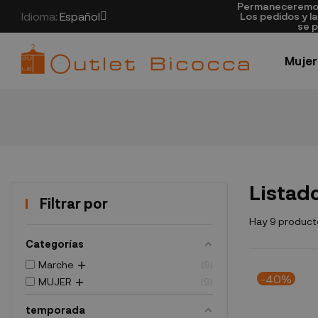
Permaneceremos 
Idioma:
Español
Los pedidos y l
se p
Mujer
Listad
Filtrar por
Hay 9 product
Categorías
Marche
9
-40%
MUJER
9
temporada