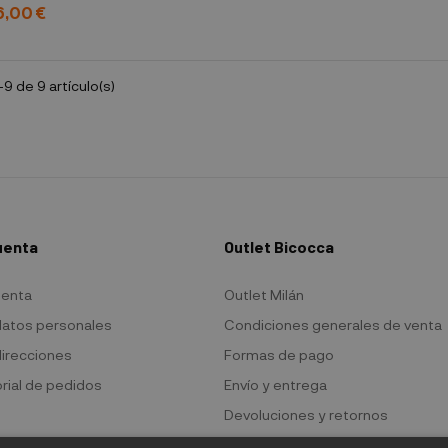
6,00 €
9 de 9 artículo(s)
uenta
Outlet Bicocca
uenta
Outlet Milán
datos personales
Condiciones generales de venta
direcciones
Formas de pago
orial de pedidos
Envío y entrega
Devoluciones y retornos
Política de privacidad