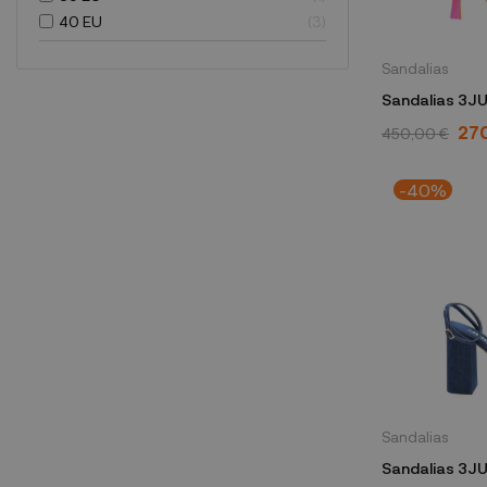
40 EU
3
Sandalias
Sandalias 3JU
SS23 095 SYR
27
450,00 €
-40%
Sandalias
Sandalias 3J