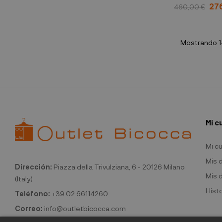
080 MOK
27
460,00 €
Mostrando 1-
Mi c
Mi c
Mis 
Dirección:
Piazza della Trivulziana, 6 - 20126 Milano
Mis 
(Italy)
Hist
Teléfono:
+39 02.66114260
Correo:
info@outletbicocca.com