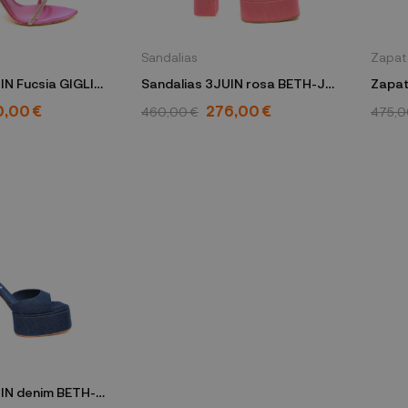
Sandalias
Zapat
IN Fucsia GIGLIO-
Sandalias 3JUIN rosa BETH-J
Zapat
IA SATIN
080 JEANS CANDY
AMBR
0,00 €
276,00 €
460,00 €
475,0
UIN denim BETH-J