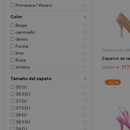
Primavera / Verano
9
Color
Beige
1
cammello
1
denim
1
Fucsia
2
Zapatos de sa
lime
2
Zapatos de t
Rosa
1
BAHIA-S 095 
177
Violeta
1
295,00 €
Tamaño del zapato
-40%
36 EU
3
36.5 EU
2
37 EU
1
37.5 EU
2
38 EU
2
38.5 EU
1
39 EU
1