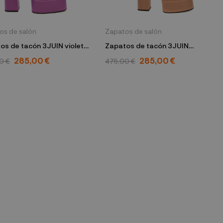
os de salón
Zapatos de salón
os de tacón 3JUIN violeta
Zapatos de tacón 3JUIN
A 080 MOK ASH
cammello AMBRA 080 MOK
285,00 €
285,00 €
0 €
475,00 €