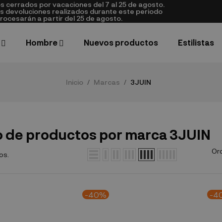
cerrados por vacaciones del 7 al 25 de agosto.
as devoluciones realizados durante este periodo
rocesarán a partir del 25 de agosto.
Hombre
Nuevos productos
Estilistas
Inicio
Marcas
3JUIN
o de productos por marca 3JUIN
Or
os.
-40%
-4