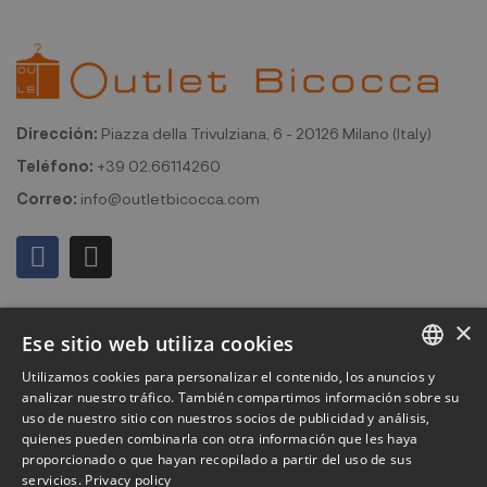
Dirección:
Piazza della Trivulziana, 6 - 20126 Milano (Italy)
Teléfono:
+39 02.66114260
Correo:
info@outletbicocca.com
Mi cuenta
×
Ese sitio web utiliza cookies
Outlet Bicocca
Utilizamos cookies para personalizar el contenido, los anuncios y
ITALIAN
analizar nuestro tráfico. También compartimos información sobre su
Suscribirse al boletín de noticias
uso de nuestro sitio con nuestros socios de publicidad y análisis,
ENGLISH
quienes pueden combinarla con otra información que les haya
proporcionado o que hayan recopilado a partir del uso de sus
Suscríbase para recibir acceso anticipado a rebajas, últimas
FRENCH
servicios.
Privacy policy