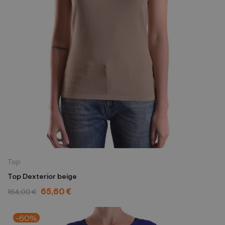
Top
Top Dexterior beige
65,60 €
164,00 €
-60%