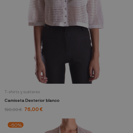
T-shirts y suéteres
Camiseta Dexterior blanco
76,00 €
190,00 €
-60%