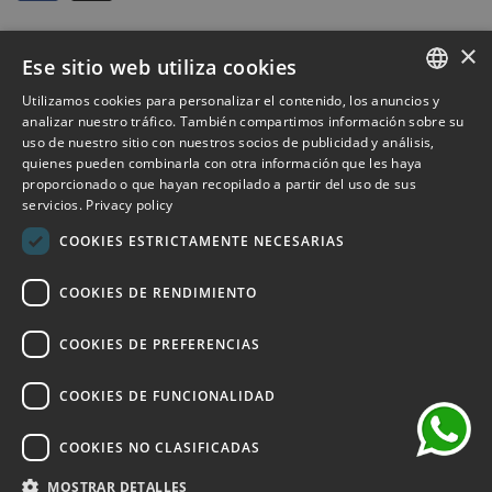
Mi cuenta
×
Ese sitio web utiliza cookies
Outlet Bicocca
Utilizamos cookies para personalizar el contenido, los anuncios y
ITALIAN
analizar nuestro tráfico. También compartimos información sobre su
Suscribirse al boletín de noticias
uso de nuestro sitio con nuestros socios de publicidad y análisis,
ENGLISH
quienes pueden combinarla con otra información que les haya
proporcionado o que hayan recopilado a partir del uso de sus
Suscríbase para recibir acceso anticipado a rebajas, últimas
FRENCH
servicios.
Privacy policy
novedades, promociones y mucho más.
GERMAN
COOKIES ESTRICTAMENTE NECESARIAS
SPANISH
SUSCRIBIRSE
COOKIES DE RENDIMIENTO
chat
He leído y acepto los términos de privacidad.
(Leer)
COOKIES DE PREFERENCIAS
COOKIES DE FUNCIONALIDAD
COOKIES NO CLASIFICADAS
©2026 Outlet Bicocca - P.IVA 06736400968 - Piazza della
Trivulziana, 6 - 20126 Milano - Italia
MOSTRAR DETALLES