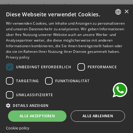
Abonnieren Sie den Newsletter
×
Diese Webseite verwendet Cookies.
Melden Sie sich an, um frühzeitigen Zugang zu Verkäufen,
Wir verwenden Cookies, um Inhalte und Anzeigen zu personalisieren
ITALIAN
neuen Produkten, Sonderangeboten und mehr zu erhalten.
und unseren Datenverkehr zu analysieren. Wir geben Informationen
über Ihre Nutzung unserer Website auch an unsere Werbe- und
ENGLISH
Analysepartner weiter, die diese möglicherweise mit anderen
ABONNIEREN
Informationen kombinieren, die Sie ihnen bereitgestellt haben oder
FRENCH
die sie im Rahmen Ihrer Nutzung ihrer Dienste gesammelt haben.
Privacy policy
GERMAN
Ich habe die Datenschutzbestimmungen gelesen und
chat
akzeptiert.
(Lesen)
UNBEDINGT ERFORDERLICH
PERFORMANCE
SPANISH
TARGETING
FUNKTIONALITÄT
UNKLASSIFIZIERTE
©2026 Outlet Bicocca - P.IVA 06736400968 - Piazza della
Trivulziana, 6 - 20126 Milano - Italia
DETAILS ANZEIGEN
Powered by
KForge
ALLE AKZEPTIEREN
ALLE ABLEHNEN
Cookie policy
Website geschützt durch reCAPTCHA.
Datenschutz
-
Begriffe