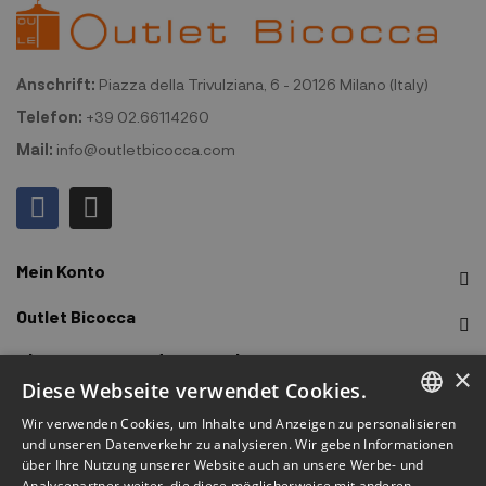
Anschrift:
Piazza della Trivulziana, 6 - 20126 Milano (Italy)
Telefon:
+39 02.66114260
Mail:
info@outletbicocca.com
Mein Konto
Outlet Bicocca
Abonnieren Sie den Newsletter
×
Diese Webseite verwendet Cookies.
Melden Sie sich an, um frühzeitigen Zugang zu Verkäufen,
Wir verwenden Cookies, um Inhalte und Anzeigen zu personalisieren
ITALIAN
neuen Produkten, Sonderangeboten und mehr zu erhalten.
und unseren Datenverkehr zu analysieren. Wir geben Informationen
über Ihre Nutzung unserer Website auch an unsere Werbe- und
ENGLISH
Analysepartner weiter, die diese möglicherweise mit anderen