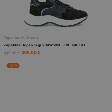
Zapatillas de deporte
Zapatillas Hogan negro HXW5850EK803KI0TXT
308,00 €
440,00 €
-30%