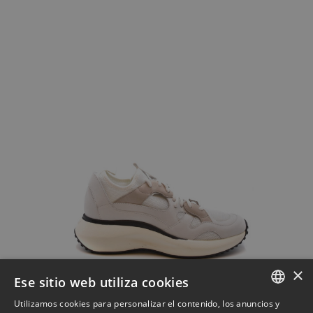
×
Ese sitio web utiliza cookies
Zapatillas de deporte
Utilizamos cookies para personalizar el contenido, los anuncios y
Zapatillas Vic Matie blanco 5B1002D B02BBVTC75