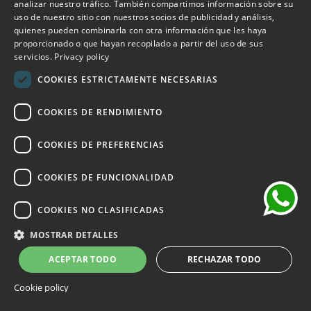
ITALIAN
analizar nuestro tráfico. También compartimos información sobre su
188,30 €
269,00 €
uso de nuestro sitio con nuestros socios de publicidad y análisis,
ENGLISH
quienes pueden combinarla con otra información que les haya
proporcionado o que hayan recopilado a partir del uso de sus
FRENCH
-30%
servicios.
Privacy policy
GERMAN
COOKIES ESTRICTAMENTE NECESARIAS
SPANISH
COOKIES DE RENDIMIENTO
chat
COOKIES DE PREFERENCIAS
COOKIES DE FUNCIONALIDAD
COOKIES NO CLASIFICADAS
MOSTRAR DETALLES
ACEPTAR TODO
RECHAZAR TODO
Cookie policy