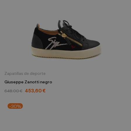
Zapatillas de deporte
Giuseppe Zanotti negro
453,60 €
648,00 €
-30%