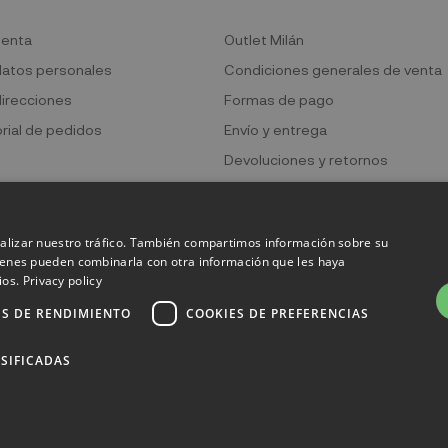
uenta
Outlet Milán
datos personales
Condiciones generales de venta
direcciones
Formas de pago
orial de pedidos
Envío y entrega
Devoluciones y retornos
Política de privacidad
Política de cookies
analizar nuestro tráfico. También compartimos información sobre su
quienes pueden combinarla con otra información que les haya
ios.
Privacy policy
ES DE RENDIMIENTO
COOKIES DE PREFERENCIAS
 Bicocca - P.IVA 06736400968 - Piazza della Trivulziana, 6 - 20126 Mi
SIFICADAS
Powered by
KForge
Sitio protegido por reCAPTCHA.
Privacidad
-
Términos