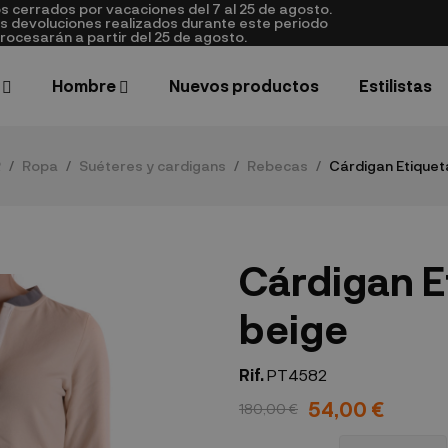
cerrados por vacaciones del 7 al 25 de agosto.
as devoluciones realizados durante este periodo
rocesarán a partir del 25 de agosto.
Hombre
Nuevos productos
Estilistas
R
Ropa
Suéteres y cardigans
Rebecas
Cárdigan Etiquet
Cárdigan E
beige
Rif.
PT4582
54,00 €
180,00 €