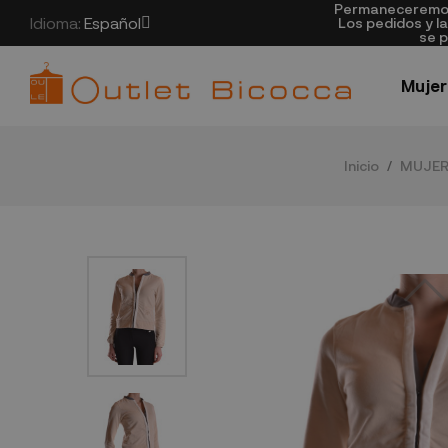
Permaneceremos 
Idioma:
Español
Los pedidos y l
se p
Mujer
Inicio
MUJE