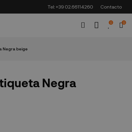
Tel:
+39 02.66114260
Contacto
0
0
a Negra beige
tiqueta Negra