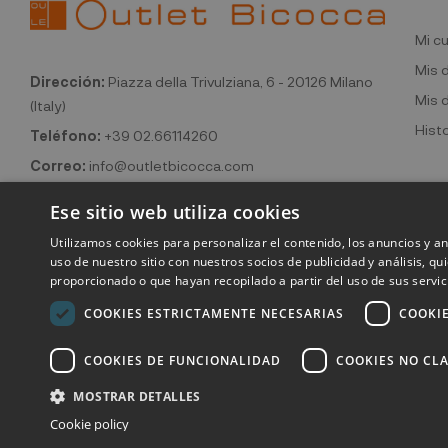
Mi c
Mis 
Dirección:
Piazza della Trivulziana, 6 - 20126 Milano
Mis 
(Italy)
Hist
Teléfono:
+39 02.66114260
Correo:
info@outletbicocca.com
Ese sitio web utiliza cookies
Utilizamos cookies para personalizar el contenido, los anuncios y 
uso de nuestro sitio con nuestros socios de publicidad y análisis, 
proporcionado o que hayan recopilado a partir del uso de sus servic
COOKIES ESTRICTAMENTE NECESARIAS
COOKI
©2026 Outlet
COOKIES DE FUNCIONALIDAD
COOKIES NO CLA
MOSTRAR DETALLES
Cookie policy