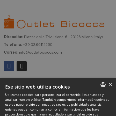
Dirección:
Piazza della Trivulziana, 6 - 20126 Milano (Italy)
Teléfono:
+39 02.66114260
Correo:
info@outletbicocca.com
Mi cuenta
×
Ese sitio web utiliza cookies
Outlet Bicocca
Utilizamos cookies para personalizar el contenido, los anuncios y
ITALIAN
analizar nuestro tráfico. También compartimos información sobre su
Suscribirse al boletín de noticias
uso de nuestro sitio con nuestros socios de publicidad y análisis,
ENGLISH
quienes pueden combinarla con otra información que les haya
proporcionado o que hayan recopilado a partir del uso de sus
Suscríbase para recibir acceso anticipado a rebajas, últimas
FRENCH