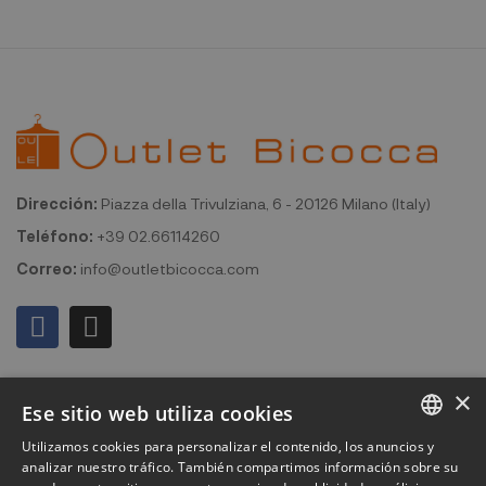
Dirección:
Piazza della Trivulziana, 6 - 20126 Milano (Italy)
Teléfono:
+39 02.66114260
Correo:
info@outletbicocca.com
Mi cuenta
×
Ese sitio web utiliza cookies
Outlet Bicocca
Utilizamos cookies para personalizar el contenido, los anuncios y
ITALIAN
analizar nuestro tráfico. También compartimos información sobre su
Suscribirse al boletín de noticias