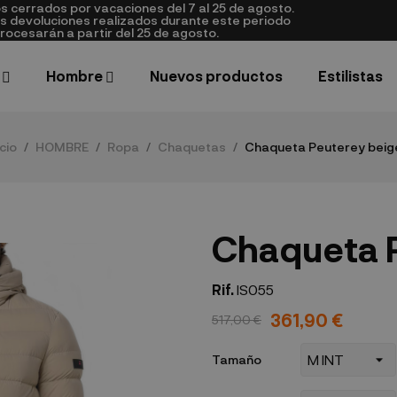
cerrados por vacaciones del 7 al 25 de agosto.
as devoluciones realizados durante este periodo
rocesarán a partir del 25 de agosto.
Hombre
Nuevos productos
Estilistas
icio
HOMBRE
Ropa
Chaquetas
Chaqueta Peuterey beig
Chaqueta 
Rif.
IS055
361,90 €
517,00 €
Tamaño