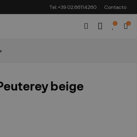
Tel:
+39 02.66114260
Contacto
0
0
e
Peuterey beige