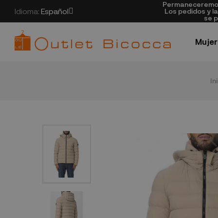
Permaneceremos 
Idioma:
Español
Los pedidos y l
se p
Mujer
In