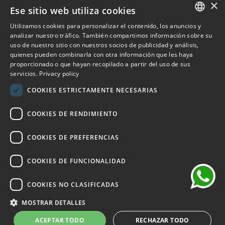
×
Ese sitio web utiliza cookies
Outlet Bicocca
Utilizamos cookies para personalizar el contenido, los anuncios y
ITALIAN
analizar nuestro tráfico. También compartimos información sobre su
Suscribirse al boletín de noticias
uso de nuestro sitio con nuestros socios de publicidad y análisis,
ENGLISH
quienes pueden combinarla con otra información que les haya
proporcionado o que hayan recopilado a partir del uso de sus
Suscríbase para recibir acceso anticipado a rebajas, últimas
FRENCH
servicios.
Privacy policy
novedades, promociones y mucho más.
GERMAN
COOKIES ESTRICTAMENTE NECESARIAS
SPANISH
SUSCRIBIRSE
COOKIES DE RENDIMIENTO
chat
He leído y acepto los términos de privacidad.
(Leer)
COOKIES DE PREFERENCIAS
COOKIES DE FUNCIONALIDAD
COOKIES NO CLASIFICADAS
©2026 Outlet Bicocca - P.IVA 06736400968 - Piazza della
Trivulziana, 6 - 20126 Milano - Italia
MOSTRAR DETALLES
Powered by
KForge
ACEPTAR TODO
RECHAZAR TODO