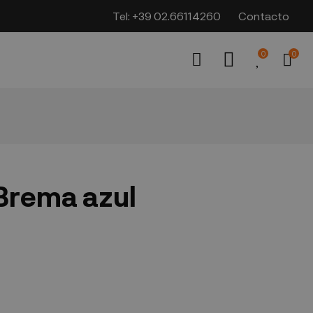
Tel:
+39 02.66114260
Contacto
0
0
Brema azul