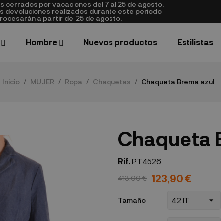
cerrados por vacaciones del 7 al 25 de agosto.
as devoluciones realizados durante este periodo
rocesarán a partir del 25 de agosto.
Hombre
Nuevos productos
Estilistas
Inicio
MUJER
Ropa
Chaquetas
Chaqueta Brema azul
Chaqueta 
Rif.
PT4526
123,90 €
413,00 €
Tamaño