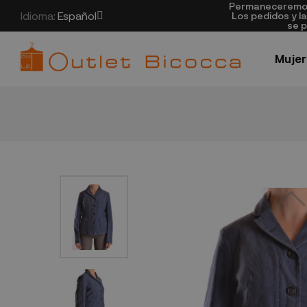
Permaneceremos 
Idioma:
Español
Los pedidos y l
se p
Mujer